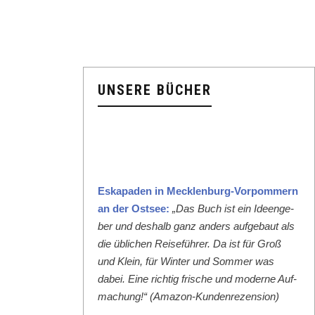
UNSERE BÜCHER
Eska­paden in Meck­len­burg-Vor­pom­mern
an der Ost­see:
„Das Buch ist ein Ideenge­
ber und deshalb ganz anders aufge­baut als
die üblichen Reise­führer. Da ist für Groß
und Klein, für Win­ter und Som­mer was
dabei. Eine richtig frische und mod­erne Auf­
machung!“ (Ama­zon-Kun­den­rezen­sion)