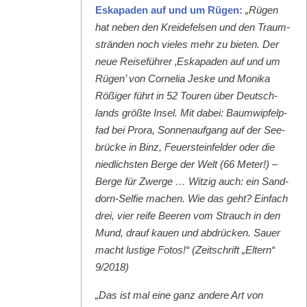
Eska­paden auf und um Rügen:
„Rügen
hat neben den Krei­de­felsen und den Traum­
strän­den noch vieles mehr zu bieten. Der
neue Reise­führer ‚Eska­paden auf und um
Rügen’ von Cor­nelia Jeske und Moni­ka
Rößiger führt in 52 Touren über Deutsch­
lands größte Insel. Mit dabei: Baumwipfelp­
fad bei Pro­ra, Son­nenauf­gang auf der See­
brücke in Binz, Feuer­ste­in­felder oder die
niedlich­sten Berge der Welt (66 Meter!) –
Berge für Zwerge … Witzig auch: ein Sand­
dorn-Self­ie machen. Wie das geht? Ein­fach
drei, vier reife Beeren vom Strauch in den
Mund, drauf kauen und abdrück­en. Sauer
macht lustige Fotos!“ (Zeitschrift „Eltern“
9/2018)
„Das ist mal eine ganz andere Art von