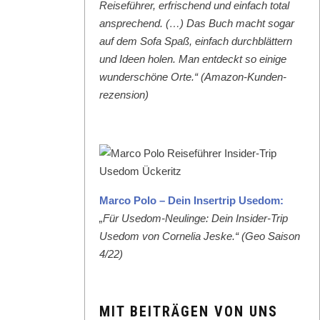
Reise­führer, erfrischend und ein­fach total
ansprechend. (…) Das Buch macht sog­ar
auf dem Sofa Spaß, ein­fach durch­blät­tern
und Ideen holen. Man ent­deckt so einige
wun­der­schöne Orte.“ (Ama­zon-Kun­den­
rezen­sion)
Mar­co Polo – Dein Inser­trip Use­dom:
„Für Use­dom-Neulinge: Dein Insid­er-Trip
Use­dom von Cor­nelia Jeske.“ (Geo Sai­son
4/22)
MIT BEITRÄGEN VON UNS