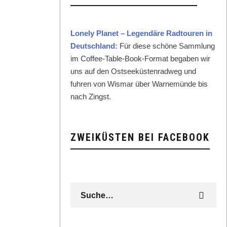
Lone­ly Plan­et – Leg­endäre Rad­touren in
Deutsch­land:
Für diese schöne Samm­lung
im Cof­fee-Table-Book-For­mat begaben wir
uns auf den Ost­seeküsten­rad­weg und
fuhren von Wis­mar über Warnemünde bis
nach Zingst.
ZWEIKÜSTEN BEI FACEBOOK