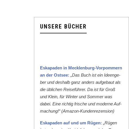
UNSERE BÜCHER
Eska­paden in Meck­len­burg-Vor­pom­mern
an der Ost­see:
„Das Buch ist ein Ideenge­
ber und deshalb ganz anders aufge­baut als
die üblichen Reise­führer. Da ist für Groß
und Klein, für Win­ter und Som­mer was
dabei. Eine richtig frische und mod­erne Auf­
machung!“ (Ama­zon-Kun­den­rezen­sion)
Eska­paden auf und um Rügen:
„Rügen