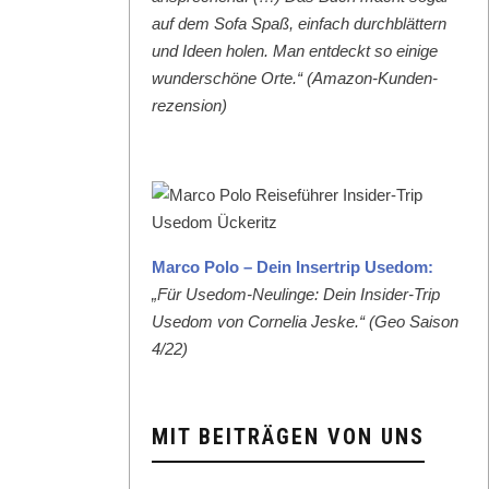
auf dem Sofa Spaß, ein­fach durch­blät­tern
und Ideen holen. Man ent­deckt so einige
wun­der­schöne Orte.“ (Ama­zon-Kun­den­
rezen­sion)
Mar­co Polo – Dein Inser­trip Use­dom:
„Für Use­dom-Neulinge: Dein Insid­er-Trip
Use­dom von Cor­nelia Jeske.“ (Geo Sai­son
4/22)
MIT BEITRÄGEN VON UNS