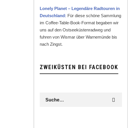
Lone­ly Plan­et – Leg­endäre Rad­touren in
Deutsch­land:
Für diese schöne Samm­lung
im Cof­fee-Table-Book-For­mat begaben wir
uns auf den Ost­seeküsten­rad­weg und
fuhren von Wis­mar über Warnemünde bis
nach Zingst.
ZWEIKÜSTEN BEI FACEBOOK