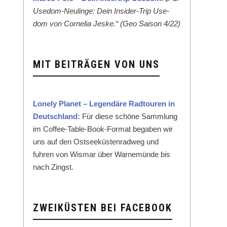
Use­dom-Neulinge: Dein Insid­er-Trip Use­
dom von Cor­nelia Jeske.“ (Geo Sai­son 4/22)
MIT BEITRÄGEN VON UNS
Lone­ly Plan­et – Leg­endäre Rad­touren in
Deutsch­land:
Für diese schöne Samm­lung
im Cof­fee-Table-Book-For­mat begaben wir
uns auf den Ost­seeküsten­rad­weg und
fuhren von Wis­mar über Warnemünde bis
nach Zingst.
ZWEIKÜSTEN BEI FACEBOOK