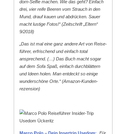
dorn-Self­ie machen. Wie das geht? Ein­fach
drei, vier reife Beeren vom Strauch in den
Mund, drauf kauen und abdrück­en. Sauer
macht lustige Fotos!“ (Zeitschrift „Eltern“
9/2018)
„Das ist mal eine ganz andere Art von Reise­
führer, erfrischend und ein­fach total
ansprechend. (…) Das Buch macht sog­ar
auf dem Sofa Spaß, ein­fach durch­blät­tern
und Ideen holen. Man ent­deckt so einige
wun­der­schöne Orte.“ (Ama­zon-Kun­den­
rezen­sion)
Mar­co Polo – Dein Inser­trip Use­dom:
„Für