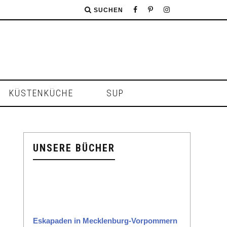
SUCHEN
KÜSTENKÜCHE
SUP
UNSERE BÜCHER
Eska­paden in Meck­len­burg-Vor­pom­mern