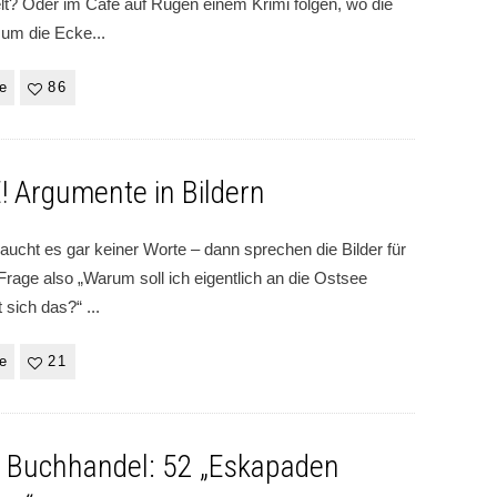
elt? Oder im Café auf Rügen einem Krimi folgen, wo die
t um die Ecke
...
e
86
 Argumente in Bildern
ucht es gar keiner Worte – dann sprechen die Bilder für
 Frage also „Warum soll ich eigentlich an die Ostsee
t sich das?“
...
e
21
m Buchhandel: 52 „Eskapaden