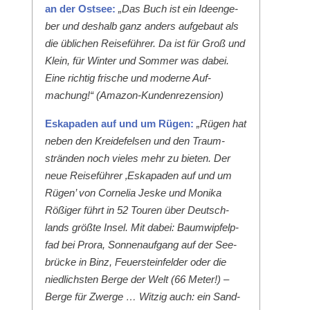
an der Ost­see:
„Das Buch ist ein Ideenge­
ber und deshalb ganz anders aufge­baut als
die üblichen Reise­führer. Da ist für Groß und
Klein, für Win­ter und Som­mer was dabei.
Eine richtig frische und mod­erne Auf­
machung!“ (Ama­zon-Kun­den­rezen­sion)
Eska­paden auf und um Rügen:
„Rügen hat
neben den Krei­de­felsen und den Traum­
strän­den noch vieles mehr zu bieten. Der
neue Reise­führer ‚Eska­paden auf und um
Rügen’ von Cor­nelia Jeske und Moni­ka
Rößiger führt in 52 Touren über Deutsch­
lands größte Insel. Mit dabei: Baumwipfelp­
fad bei Pro­ra, Son­nenauf­gang auf der See­
brücke in Binz, Feuer­ste­in­felder oder die
niedlich­sten Berge der Welt (66 Meter!) –
Berge für Zwerge … Witzig auch: ein Sand­