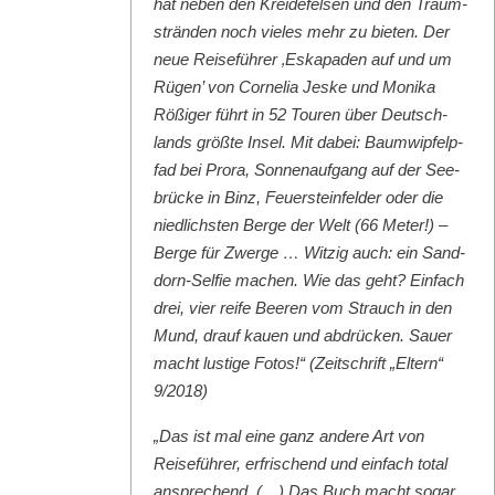
hat neben den Krei­de­felsen und den Traum­
strän­den noch vieles mehr zu bieten. Der
neue Reise­führer ‚Eska­paden auf und um
Rügen’ von Cor­nelia Jeske und Moni­ka
Rößiger führt in 52 Touren über Deutsch­
lands größte Insel. Mit dabei: Baumwipfelp­
fad bei Pro­ra, Son­nenauf­gang auf der See­
brücke in Binz, Feuer­ste­in­felder oder die
niedlich­sten Berge der Welt (66 Meter!) –
Berge für Zwerge … Witzig auch: ein Sand­
dorn-Self­ie machen. Wie das geht? Ein­fach
drei, vier reife Beeren vom Strauch in den
Mund, drauf kauen und abdrück­en. Sauer
macht lustige Fotos!“ (Zeitschrift „Eltern“
9/2018)
„Das ist mal eine ganz andere Art von
Reise­führer, erfrischend und ein­fach total
ansprechend. (…) Das Buch macht sog­ar