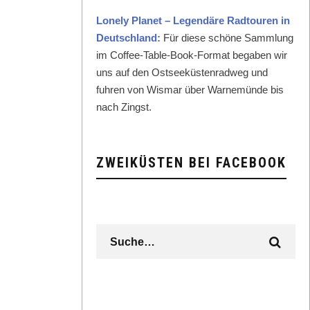
Lone­ly Plan­et – Leg­endäre Rad­touren in
Deutsch­land:
Für diese schöne Samm­lung
im Cof­fee-Table-Book-For­mat begaben wir
uns auf den Ost­seeküsten­rad­weg und
fuhren von Wis­mar über Warnemünde bis
nach Zingst.
ZWEIKÜSTEN BEI FACEBOOK