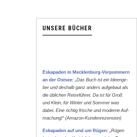
UNSERE BÜCHER
Eska­paden in Meck­len­burg-Vor­pom­mern
an der Ost­see:
„Das Buch ist ein Ideenge­
ber und deshalb ganz anders aufge­baut als
die üblichen Reise­führer. Da ist für Groß
und Klein, für Win­ter und Som­mer was
dabei. Eine richtig frische und mod­erne Auf­
machung!“ (Ama­zon-Kun­den­rezen­sion)
Eska­paden auf und um Rügen:
„Rügen