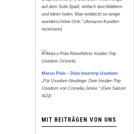
auf dem Sofa Spaß, ein­fach durch­blät­tern
und Ideen holen. Man ent­deckt so einige
wun­der­schöne Orte.“ (Ama­zon-Kun­den­
rezen­sion)
Mar­co Polo – Dein Inser­trip Use­dom:
„Für Use­dom-Neulinge: Dein Insid­er-Trip
Use­dom von Cor­nelia Jeske.“ (Geo Sai­son
4/22)
MIT BEITRÄGEN VON UNS