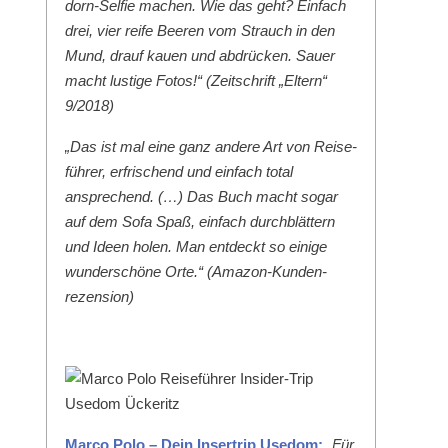
dorn-Self­ie machen. Wie das geht? Ein­fach
drei, vier reife Beeren vom Strauch in den
Mund, drauf kauen und abdrück­en. Sauer
macht lustige Fotos!“ (Zeitschrift „Eltern“
9/2018)
„Das ist mal eine ganz andere Art von Reise­
führer, erfrischend und ein­fach total
ansprechend. (…) Das Buch macht sog­ar
auf dem Sofa Spaß, ein­fach durch­blät­tern
und Ideen holen. Man ent­deckt so einige
wun­der­schöne Orte.“ (Ama­zon-Kun­den­
rezen­sion)
Mar­co Polo – Dein Inser­trip Use­dom:
„Für