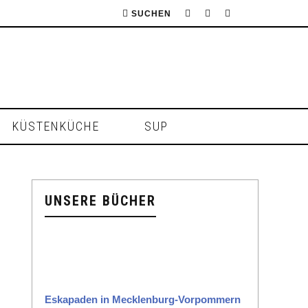
SUCHEN
KÜSTENKÜCHE
SUP
UNSERE BÜCHER
Eska­paden in Meck­len­burg-Vor­pom­mern