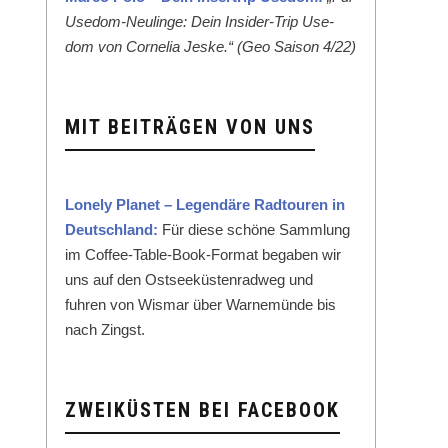
Use­dom-Neulinge: Dein Insid­er-Trip Use­
dom von Cor­nelia Jeske.“ (Geo Sai­son 4/22)
MIT BEITRÄGEN VON UNS
Lone­ly Plan­et – Leg­endäre Rad­touren in
Deutsch­land:
Für diese schöne Samm­lung
im Cof­fee-Table-Book-For­mat begaben wir
uns auf den Ost­seeküsten­rad­weg und
fuhren von Wis­mar über Warnemünde bis
nach Zingst.
ZWEIKÜSTEN BEI FACEBOOK