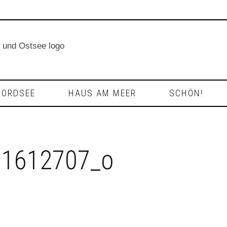
NORDSEE
HAUS AM MEER
SCHÖN!
971612707_o