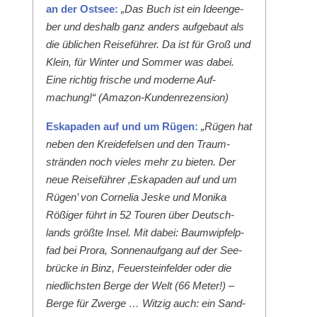
an der Ost­see:
„Das Buch ist ein Ideenge­
ber und deshalb ganz anders aufge­baut als
die üblichen Reise­führer. Da ist für Groß und
Klein, für Win­ter und Som­mer was dabei.
Eine richtig frische und mod­erne Auf­
machung!“ (Ama­zon-Kun­den­rezen­sion)
Eska­paden auf und um Rügen:
„Rügen hat
neben den Krei­de­felsen und den Traum­
strän­den noch vieles mehr zu bieten. Der
neue Reise­führer ‚Eska­paden auf und um
Rügen’ von Cor­nelia Jeske und Moni­ka
Rößiger führt in 52 Touren über Deutsch­
lands größte Insel. Mit dabei: Baumwipfelp­
fad bei Pro­ra, Son­nenauf­gang auf der See­
brücke in Binz, Feuer­ste­in­felder oder die
niedlich­sten Berge der Welt (66 Meter!) –
Berge für Zwerge … Witzig auch: ein Sand­