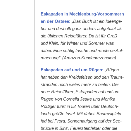
Eska­paden in Meck­len­burg-Vor­pom­mern
an der Ost­see:
„Das Buch ist ein Ideenge­
ber und deshalb ganz anders aufge­baut als
die üblichen Reise­führer. Da ist für Groß
und Klein, für Win­ter und Som­mer was
dabei. Eine richtig frische und mod­erne Auf­
machung!“ (Ama­zon-Kun­den­rezen­sion)
Eska­paden auf und um Rügen:
„Rügen
hat neben den Krei­de­felsen und den Traum­
strän­den noch vieles mehr zu bieten. Der
neue Reise­führer ‚Eska­paden auf und um
Rügen’ von Cor­nelia Jeske und Moni­ka
Rößiger führt in 52 Touren über Deutsch­
lands größte Insel. Mit dabei: Baumwipfelp­
fad bei Pro­ra, Son­nenauf­gang auf der See­
brücke in Binz, Feuer­ste­in­felder oder die