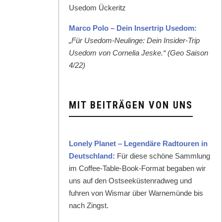
Mar­co Polo – Dein Inser­trip Use­dom:
„Für Use­dom-Neulinge: Dein Insid­er-Trip
Use­dom von Cor­nelia Jeske.“ (Geo Sai­son
4/22)
MIT BEITRÄGEN VON UNS
Lone­ly Plan­et – Leg­endäre Rad­touren in
Deutsch­land:
Für diese schöne Samm­lung
im Cof­fee-Table-Book-For­mat begaben wir
uns auf den Ost­seeküsten­rad­weg und
fuhren von Wis­mar über Warnemünde bis
nach Zingst.