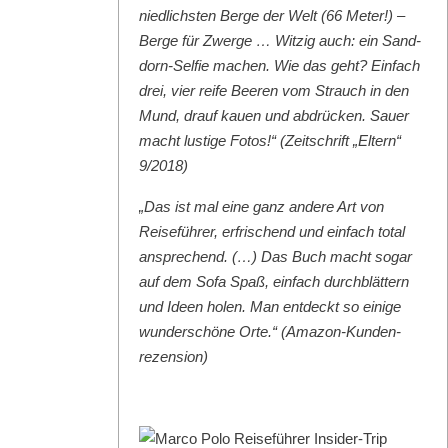
niedlich­sten Berge der Welt (66 Meter!) –
Berge für Zwerge … Witzig auch: ein Sand­
dorn-Self­ie machen. Wie das geht? Ein­fach
drei, vier reife Beeren vom Strauch in den
Mund, drauf kauen und abdrück­en. Sauer
macht lustige Fotos!“ (Zeitschrift „Eltern“
9/2018)
„Das ist mal eine ganz andere Art von
Reise­führer, erfrischend und ein­fach total
ansprechend. (…) Das Buch macht sog­ar
auf dem Sofa Spaß, ein­fach durch­blät­tern
und Ideen holen. Man ent­deckt so einige
wun­der­schöne Orte.“ (Ama­zon-Kun­den­
rezen­sion)