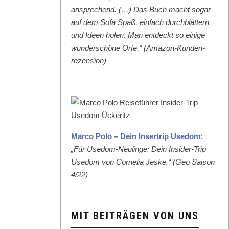
ansprechend. (…) Das Buch macht sog­ar
auf dem Sofa Spaß, ein­fach durch­blät­tern
und Ideen holen. Man ent­deckt so einige
wun­der­schöne Orte.“ (Ama­zon-Kun­den­
rezen­sion)
Mar­co Polo – Dein Inser­trip Use­dom:
„Für Use­dom-Neulinge: Dein Insid­er-Trip
Use­dom von Cor­nelia Jeske.“ (Geo Sai­son
4/22)
MIT BEITRÄGEN VON UNS