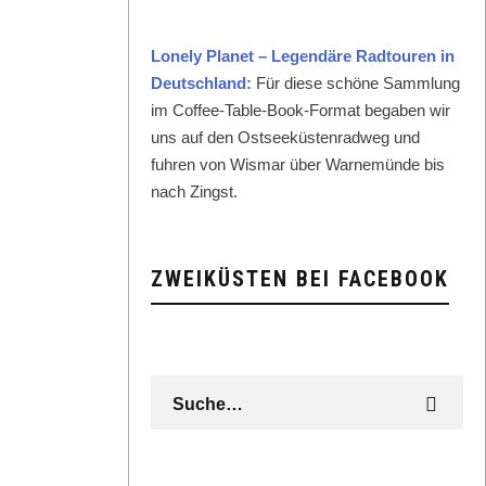
Lone­ly Plan­et – Leg­endäre Rad­touren in
Deutsch­land:
Für diese schöne Samm­lung
im Cof­fee-Table-Book-For­mat begaben wir
uns auf den Ost­seeküsten­rad­weg und
fuhren von Wis­mar über Warnemünde bis
nach Zingst.
ZWEIKÜSTEN BEI FACEBOOK