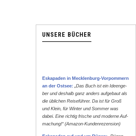
UNSERE BÜCHER
Eska­paden in Meck­len­burg-Vor­pom­mern
an der Ost­see:
„Das Buch ist ein Ideenge­
ber und deshalb ganz anders aufge­baut als
die üblichen Reise­führer. Da ist für Groß
und Klein, für Win­ter und Som­mer was
dabei. Eine richtig frische und mod­erne Auf­
machung!“ (Ama­zon-Kun­den­rezen­sion)