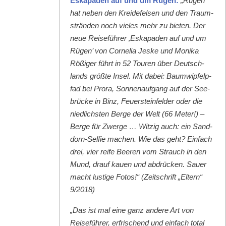
Eska­paden auf und um Rügen:
„Rügen
hat neben den Krei­de­felsen und den Traum­
strän­den noch vieles mehr zu bieten. Der
neue Reise­führer ‚Eska­paden auf und um
Rügen’ von Cor­nelia Jeske und Moni­ka
Rößiger führt in 52 Touren über Deutsch­
lands größte Insel. Mit dabei: Baumwipfelp­
fad bei Pro­ra, Son­nenauf­gang auf der See­
brücke in Binz, Feuer­ste­in­felder oder die
niedlich­sten Berge der Welt (66 Meter!) –
Berge für Zwerge … Witzig auch: ein Sand­
dorn-Self­ie machen. Wie das geht? Ein­fach
drei, vier reife Beeren vom Strauch in den
Mund, drauf kauen und abdrück­en. Sauer
macht lustige Fotos!“ (Zeitschrift „Eltern“
9/2018)
„Das ist mal eine ganz andere Art von
Reise­führer, erfrischend und ein­fach total