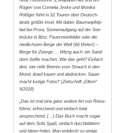
Rügen’ von Cor­nelia Jeske und Moni­ka
Rößiger führt in 52 Touren über Deutsch­
lands größte Insel. Mit dabei: Baumwipfelp­
fad bei Pro­ra, Son­nenauf­gang auf der See­
brücke in Binz, Feuer­ste­in­felder oder die
niedlich­sten Berge der Welt (66 Meter!) –
Berge für Zwerge … Witzig auch: ein Sand­
dorn-Self­ie machen. Wie das geht? Ein­fach
drei, vier reife Beeren vom Strauch in den
Mund, drauf kauen und abdrück­en. Sauer
macht lustige Fotos!“ (Zeitschrift „Eltern“
9/2018)
„Das ist mal eine ganz andere Art von Reise­
führer, erfrischend und ein­fach total
ansprechend. (…) Das Buch macht sog­ar
auf dem Sofa Spaß, ein­fach durch­blät­tern
und Ideen holen. Man ent­deckt so einige