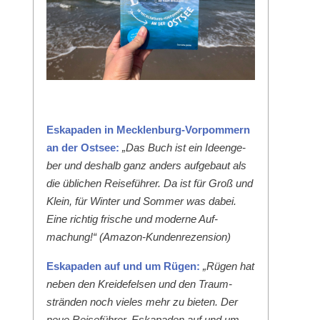
Eska­paden in Meck­len­burg-Vor­pom­mern
an der Ost­see:
„Das Buch ist ein Ideenge­
ber und deshalb ganz anders aufge­baut als
die üblichen Reise­führer. Da ist für Groß und
Klein, für Win­ter und Som­mer was dabei.
Eine richtig frische und mod­erne Auf­
machung!“ (Ama­zon-Kun­den­rezen­sion)
Eska­paden auf und um Rügen:
„Rügen hat
neben den Krei­de­felsen und den Traum­
strän­den noch vieles mehr zu bieten. Der
neue Reise­führer ‚Eska­paden auf und um