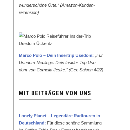
wun­der­schöne Orte.“ (Ama­zon-Kun­den­
rezen­sion)
Mar­co Polo – Dein Inser­trip Use­dom:
„Für
Use­dom-Neulinge: Dein Insid­er-Trip Use­
dom von Cor­nelia Jeske.“ (Geo Sai­son 4/22)
MIT BEITRÄGEN VON UNS
Lone­ly Plan­et – Leg­endäre Rad­touren in
Deutsch­land:
Für diese schöne Samm­lung