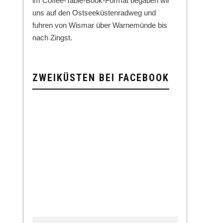
im Cof­fee-Table-Book-For­mat begaben wir
uns auf den Ost­seeküsten­rad­weg und
fuhren von Wis­mar über Warnemünde bis
nach Zingst.
ZWEIKÜSTEN BEI FACEBOOK