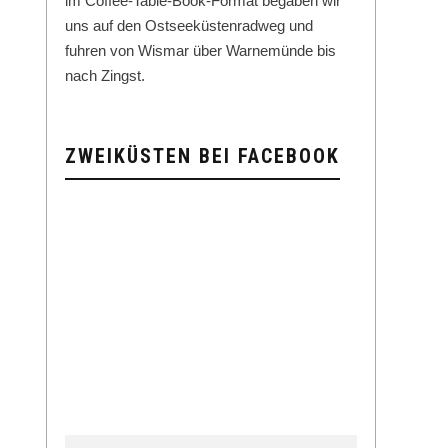
im Cof­fee-Table-Book-For­mat begaben wir
uns auf den Ost­seeküsten­rad­weg und
fuhren von Wis­mar über Warnemünde bis
nach Zingst.
ZWEIKÜSTEN BEI FACEBOOK