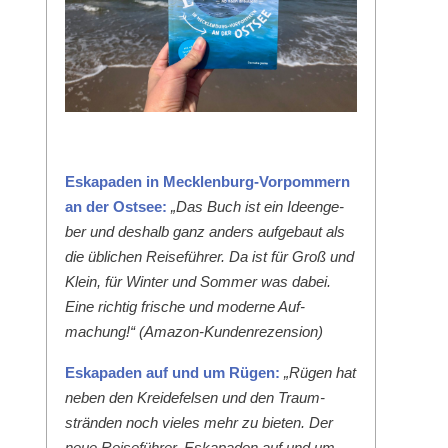
Eska­paden in Meck­len­burg-Vor­pom­mern
an der Ost­see:
„Das Buch ist ein Ideenge­
ber und deshalb ganz anders aufge­baut als
die üblichen Reise­führer. Da ist für Groß und
Klein, für Win­ter und Som­mer was dabei.
Eine richtig frische und mod­erne Auf­
machung!“ (Ama­zon-Kun­den­rezen­sion)
Eska­paden auf und um Rügen:
„Rügen hat
neben den Krei­de­felsen und den Traum­
strän­den noch vieles mehr zu bieten. Der
neue Reise­führer ‚Eska­paden auf und um