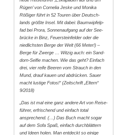
Rügen’ von Cor­nelia Jeske und Moni­ka
Rößiger führt in 52 Touren über Deutsch­
lands größte Insel. Mit dabei: Baumwipfelp­
fad bei Pro­ra, Son­nenauf­gang auf der See­
brücke in Binz, Feuer­ste­in­felder oder die
niedlich­sten Berge der Welt (66 Meter!) –
Berge für Zwerge … Witzig auch: ein Sand­
dorn-Self­ie machen. Wie das geht? Ein­fach
drei, vier reife Beeren vom Strauch in den
Mund, drauf kauen und abdrück­en. Sauer
macht lustige Fotos!“ (Zeitschrift „Eltern“
9/2018)
„Das ist mal eine ganz andere Art von Reise­
führer, erfrischend und ein­fach total
ansprechend. (…) Das Buch macht sog­ar
auf dem Sofa Spaß, ein­fach durch­blät­tern
und Ideen holen. Man ent­deckt so einige