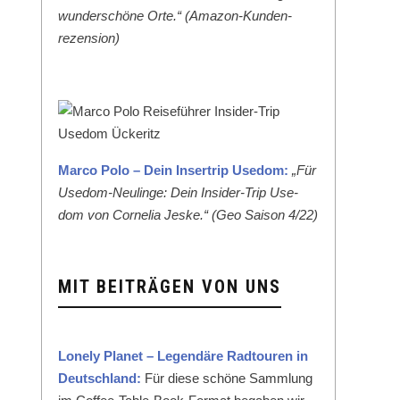
wun­der­schöne Orte.“ (Ama­zon-Kun­den­
rezen­sion)
Mar­co Polo – Dein Inser­trip Use­dom:
„Für
Use­dom-Neulinge: Dein Insid­er-Trip Use­
dom von Cor­nelia Jeske.“ (Geo Sai­son 4/22)
MIT BEITRÄGEN VON UNS
Lone­ly Plan­et – Leg­endäre Rad­touren in
Deutsch­land:
Für diese schöne Samm­lung