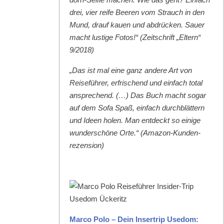
drei, vier reife Beeren vom Strauch in den
Mund, drauf kauen und abdrück­en. Sauer
macht lustige Fotos!“ (Zeitschrift „Eltern“
9/2018)
„Das ist mal eine ganz andere Art von
Reise­führer, erfrischend und ein­fach total
ansprechend. (…) Das Buch macht sog­ar
auf dem Sofa Spaß, ein­fach durch­blät­tern
und Ideen holen. Man ent­deckt so einige
wun­der­schöne Orte.“ (Ama­zon-Kun­den­
rezen­sion)
Mar­co Polo – Dein Inser­trip Use­dom: