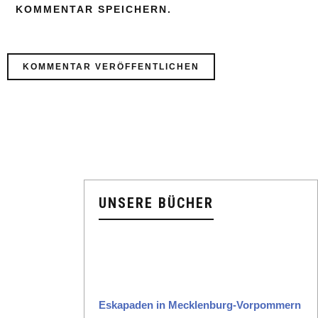
KOMMENTAR SPEICHERN.
UNSERE BÜCHER
Eska­paden in Meck­len­burg-Vor­pom­mern