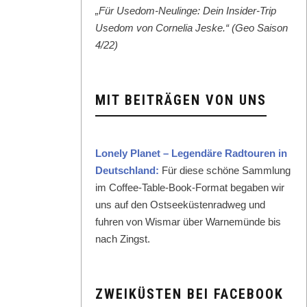
„Für Use­dom-Neulinge: Dein Insid­er-Trip
Use­dom von Cor­nelia Jeske.“ (Geo Sai­son
4/22)
MIT BEITRÄGEN VON UNS
Lone­ly Plan­et – Leg­endäre Rad­touren in
Deutsch­land:
Für diese schöne Samm­lung
im Cof­fee-Table-Book-For­mat begaben wir
uns auf den Ost­seeküsten­rad­weg und
fuhren von Wis­mar über Warnemünde bis
nach Zingst.
ZWEIKÜSTEN BEI FACEBOOK