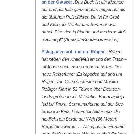
an der Ost­see:
„Das Buch ist ein Ideenge­
ber und deshalb ganz anders aufge­baut als
die üblichen Reise­führer. Da ist für Groß
und Klein, für Win­ter und Som­mer was
dabei. Eine richtig frische und mod­erne Auf­
machung!“ (Ama­zon-Kun­den­rezen­sion)
Eska­paden auf und um Rügen:
„Rügen
hat neben den Krei­de­felsen und den Traum­
strän­den noch vieles mehr zu bieten. Der
neue Reise­führer ‚Eska­paden auf und um
Rügen’ von Cor­nelia Jeske und Moni­ka
Rößiger führt in 52 Touren über Deutsch­
lands größte Insel. Mit dabei: Baumwipfelp­
fad bei Pro­ra, Son­nenauf­gang auf der See­
brücke in Binz, Feuer­ste­in­felder oder die
niedlich­sten Berge der Welt (66 Meter!) –
Berge für Zwerge … Witzig auch: ein Sand­
dorn-Self­ie machen. Wie das geht? Ein­fach