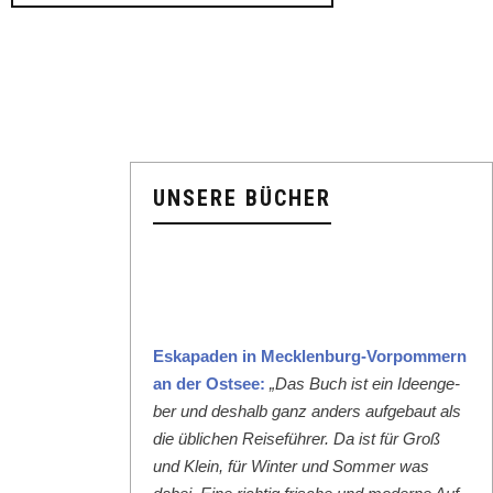
UNSERE BÜCHER
Eska­paden in Meck­len­burg-Vor­pom­mern
an der Ost­see:
„Das Buch ist ein Ideenge­
ber und deshalb ganz anders aufge­baut als
die üblichen Reise­führer. Da ist für Groß
und Klein, für Win­ter und Som­mer was