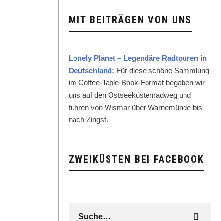
MIT BEITRÄGEN VON UNS
Lone­ly Plan­et – Leg­endäre Rad­touren in
Deutsch­land:
Für diese schöne Samm­lung
im Cof­fee-Table-Book-For­mat begaben wir
uns auf den Ost­seeküsten­rad­weg und
fuhren von Wis­mar über Warnemünde bis
nach Zingst.
ZWEIKÜSTEN BEI FACEBOOK