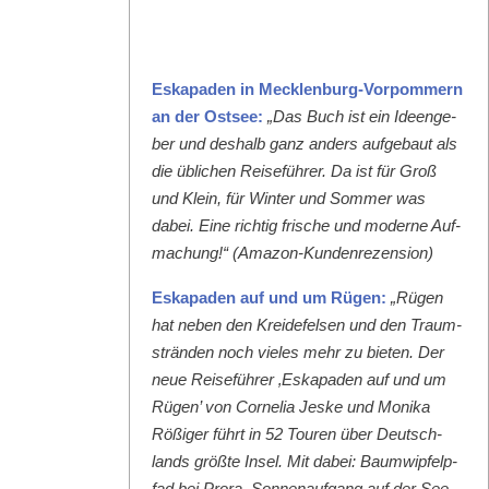
Eska­paden in Meck­len­burg-Vor­pom­mern
an der Ost­see:
„Das Buch ist ein Ideenge­
ber und deshalb ganz anders aufge­baut als
die üblichen Reise­führer. Da ist für Groß
und Klein, für Win­ter und Som­mer was
dabei. Eine richtig frische und mod­erne Auf­
machung!“ (Ama­zon-Kun­den­rezen­sion)
Eska­paden auf und um Rügen:
„Rügen
hat neben den Krei­de­felsen und den Traum­
strän­den noch vieles mehr zu bieten. Der
neue Reise­führer ‚Eska­paden auf und um
Rügen’ von Cor­nelia Jeske und Moni­ka
Rößiger führt in 52 Touren über Deutsch­
lands größte Insel. Mit dabei: Baumwipfelp­
fad bei Pro­ra, Son­nenauf­gang auf der See­