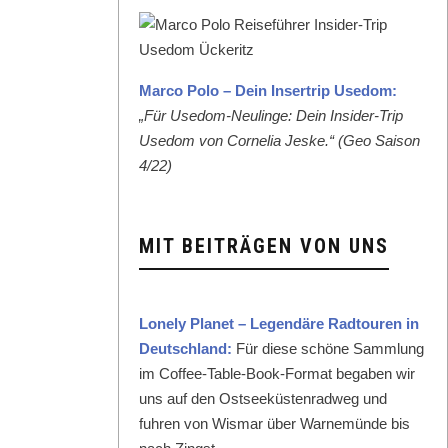
Mar­co Polo – Dein Inser­trip Use­dom:
„Für Use­dom-Neulinge: Dein Insid­er-Trip
Use­dom von Cor­nelia Jeske.“ (Geo Sai­son
4/22)
MIT BEITRÄGEN VON UNS
Lone­ly Plan­et – Leg­endäre Rad­touren in
Deutsch­land:
Für diese schöne Samm­lung
im Cof­fee-Table-Book-For­mat begaben wir
uns auf den Ost­seeküsten­rad­weg und
fuhren von Wis­mar über Warnemünde bis