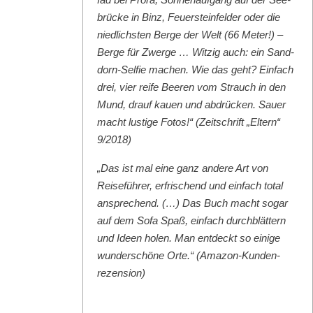
brücke in Binz, Feuer­ste­in­felder oder die
niedlich­sten Berge der Welt (66 Meter!) –
Berge für Zwerge … Witzig auch: ein Sand­
dorn-Self­ie machen. Wie das geht? Ein­fach
drei, vier reife Beeren vom Strauch in den
Mund, drauf kauen und abdrück­en. Sauer
macht lustige Fotos!“ (Zeitschrift „Eltern“
9/2018)
„Das ist mal eine ganz andere Art von
Reise­führer, erfrischend und ein­fach total
ansprechend. (…) Das Buch macht sog­ar
auf dem Sofa Spaß, ein­fach durch­blät­tern
und Ideen holen. Man ent­deckt so einige
wun­der­schöne Orte.“ (Ama­zon-Kun­den­
rezen­sion)