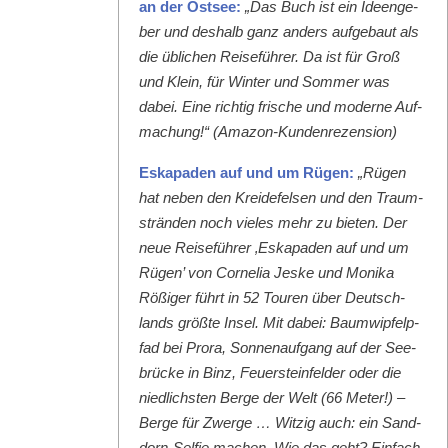
an der Ost­see:
„Das Buch ist ein Ideenge­
ber und deshalb ganz anders aufge­baut als
die üblichen Reise­führer. Da ist für Groß
und Klein, für Win­ter und Som­mer was
dabei. Eine richtig frische und mod­erne Auf­
machung!“ (Ama­zon-Kun­den­rezen­sion)
Eska­paden auf und um Rügen:
„Rügen
hat neben den Krei­de­felsen und den Traum­
strän­den noch vieles mehr zu bieten. Der
neue Reise­führer ‚Eska­paden auf und um
Rügen’ von Cor­nelia Jeske und Moni­ka
Rößiger führt in 52 Touren über Deutsch­
lands größte Insel. Mit dabei: Baumwipfelp­
fad bei Pro­ra, Son­nenauf­gang auf der See­
brücke in Binz, Feuer­ste­in­felder oder die
niedlich­sten Berge der Welt (66 Meter!) –
Berge für Zwerge … Witzig auch: ein Sand­
dorn-Self­ie machen. Wie das geht? Ein­fach