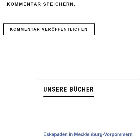
KOMMENTAR SPEICHERN.
UNSERE BÜCHER
Eska­paden in Meck­len­burg-Vor­pom­mern