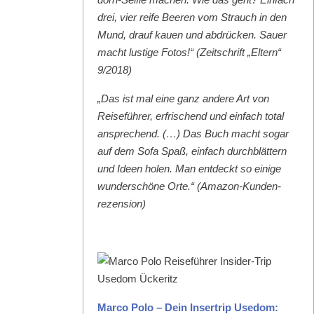
drei, vier reife Beeren vom Strauch in den
Mund, drauf kauen und abdrück­en. Sauer
macht lustige Fotos!“ (Zeitschrift „Eltern“
9/2018)
„Das ist mal eine ganz andere Art von
Reise­führer, erfrischend und ein­fach total
ansprechend. (…) Das Buch macht sog­ar
auf dem Sofa Spaß, ein­fach durch­blät­tern
und Ideen holen. Man ent­deckt so einige
wun­der­schöne Orte.“ (Ama­zon-Kun­den­
rezen­sion)
Mar­co Polo – Dein Inser­trip Use­dom: