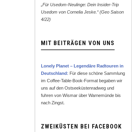
„Für Use­dom-Neulinge: Dein Insid­er-Trip
Use­dom von Cor­nelia Jeske.“ (Geo Sai­son
4/22)
MIT BEITRÄGEN VON UNS
Lone­ly Plan­et – Leg­endäre Rad­touren in
Deutsch­land:
Für diese schöne Samm­lung
im Cof­fee-Table-Book-For­mat begaben wir
uns auf den Ost­seeküsten­rad­weg und
fuhren von Wis­mar über Warnemünde bis
nach Zingst.
ZWEIKÜSTEN BEI FACEBOOK