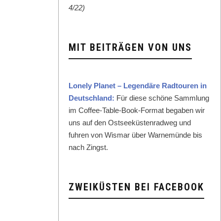
4/22)
MIT BEITRÄGEN VON UNS
Lone­ly Plan­et – Leg­endäre Rad­touren in
Deutsch­land:
Für diese schöne Samm­lung
im Cof­fee-Table-Book-For­mat begaben wir
uns auf den Ost­seeküsten­rad­weg und
fuhren von Wis­mar über Warnemünde bis
nach Zingst.
ZWEIKÜSTEN BEI FACEBOOK