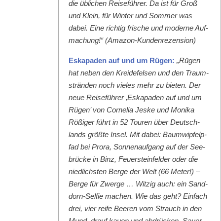
die üblichen Reise­führer. Da ist für Groß
und Klein, für Win­ter und Som­mer was
dabei. Eine richtig frische und mod­erne Auf­
machung!“ (Ama­zon-Kun­den­rezen­sion)
Eska­paden auf und um Rügen:
„Rügen
hat neben den Krei­de­felsen und den Traum­
strän­den noch vieles mehr zu bieten. Der
neue Reise­führer ‚Eska­paden auf und um
Rügen’ von Cor­nelia Jeske und Moni­ka
Rößiger führt in 52 Touren über Deutsch­
lands größte Insel. Mit dabei: Baumwipfelp­
fad bei Pro­ra, Son­nenauf­gang auf der See­
brücke in Binz, Feuer­ste­in­felder oder die
niedlich­sten Berge der Welt (66 Meter!) –
Berge für Zwerge … Witzig auch: ein Sand­
dorn-Self­ie machen. Wie das geht? Ein­fach
drei, vier reife Beeren vom Strauch in den
Mund, drauf kauen und abdrück­en. Sauer