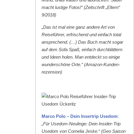
macht lustige Fotos!“ (Zeitschrift „Eltern“
9/2018)
„Das ist mal eine ganz andere Art von
Reise­führer, erfrischend und ein­fach total
ansprechend. (…) Das Buch macht sog­ar
auf dem Sofa Spaß, ein­fach durch­blät­tern
und Ideen holen. Man ent­deckt so einige
wun­der­schöne Orte.“ (Ama­zon-Kun­den­
rezen­sion)
Mar­co Polo – Dein Inser­trip Use­dom:
„Für Use­dom-Neulinge: Dein Insid­er-Trip
Use­dom von Cor­nelia Jeske.“ (Geo Sai­son