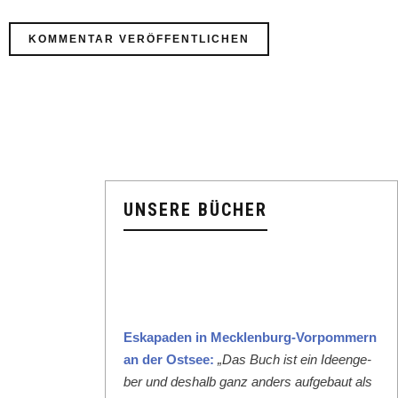
UNSERE BÜCHER
Eska­paden in Meck­len­burg-Vor­pom­mern
an der Ost­see:
„Das Buch ist ein Ideenge­
ber und deshalb ganz anders aufge­baut als