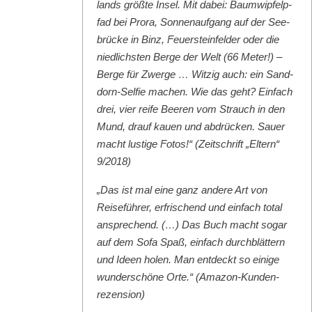
lands größte Insel. Mit dabei: Baumwipfelp­
fad bei Pro­ra, Son­nenauf­gang auf der See­
brücke in Binz, Feuer­ste­in­felder oder die
niedlich­sten Berge der Welt (66 Meter!) –
Berge für Zwerge … Witzig auch: ein Sand­
dorn-Self­ie machen. Wie das geht? Ein­fach
drei, vier reife Beeren vom Strauch in den
Mund, drauf kauen und abdrück­en. Sauer
macht lustige Fotos!“ (Zeitschrift „Eltern“
9/2018)
„Das ist mal eine ganz andere Art von
Reise­führer, erfrischend und ein­fach total
ansprechend. (…) Das Buch macht sog­ar
auf dem Sofa Spaß, ein­fach durch­blät­tern
und Ideen holen. Man ent­deckt so einige
wun­der­schöne Orte.“ (Ama­zon-Kun­den­
rezen­sion)