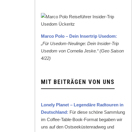
Mar­co Polo – Dein Inser­trip Use­dom:
„Für Use­dom-Neulinge: Dein Insid­er-Trip
Use­dom von Cor­nelia Jeske.“ (Geo Sai­son
4/22)
MIT BEITRÄGEN VON UNS
Lone­ly Plan­et – Leg­endäre Rad­touren in
Deutsch­land:
Für diese schöne Samm­lung
im Cof­fee-Table-Book-For­mat begaben wir
uns auf den Ost­seeküsten­rad­weg und