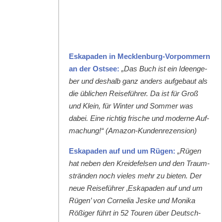
Eska­paden in Meck­len­burg-Vor­pom­mern
an der Ost­see:
„Das Buch ist ein Ideenge­
ber und deshalb ganz anders aufge­baut als
die üblichen Reise­führer. Da ist für Groß
und Klein, für Win­ter und Som­mer was
dabei. Eine richtig frische und mod­erne Auf­
machung!“ (Ama­zon-Kun­den­rezen­sion)
Eska­paden auf und um Rügen:
„Rügen
hat neben den Krei­de­felsen und den Traum­
strän­den noch vieles mehr zu bieten. Der
neue Reise­führer ‚Eska­paden auf und um
Rügen’ von Cor­nelia Jeske und Moni­ka
Rößiger führt in 52 Touren über Deutsch­