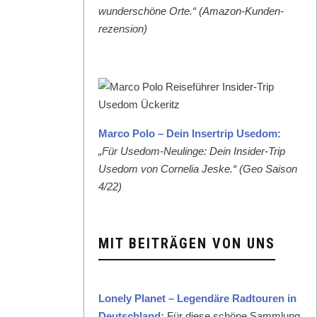
wun­der­schöne Orte.“ (Ama­zon-Kun­den­
rezen­sion)
Mar­co Polo – Dein Inser­trip Use­dom:
„Für Use­dom-Neulinge: Dein Insid­er-Trip
Use­dom von Cor­nelia Jeske.“ (Geo Sai­son
4/22)
MIT BEITRÄGEN VON UNS
Lone­ly Plan­et – Leg­endäre Rad­touren in
Deutsch­land:
Für diese schöne Samm­lung