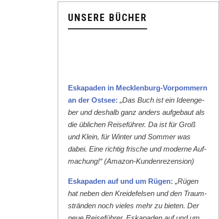
UNSERE BÜCHER
Eska­paden in Meck­len­burg-Vor­pom­mern
an der Ost­see:
„Das Buch ist ein Ideenge­
ber und deshalb ganz anders aufge­baut als
die üblichen Reise­führer. Da ist für Groß
und Klein, für Win­ter und Som­mer was
dabei. Eine richtig frische und mod­erne Auf­
machung!“ (Ama­zon-Kun­den­rezen­sion)
Eska­paden auf und um Rügen:
„Rügen
hat neben den Krei­de­felsen und den Traum­
strän­den noch vieles mehr zu bieten. Der
neue Reise­führer ‚Eska­paden auf und um