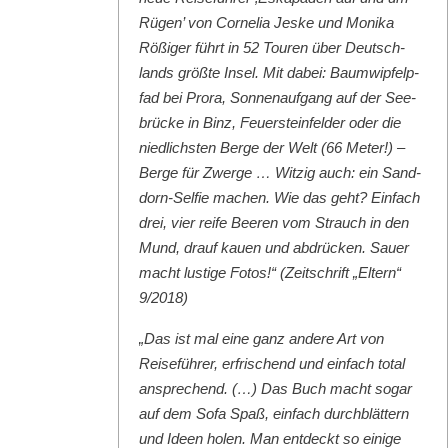
Rügen’ von Cor­nelia Jeske und Moni­ka
Rößiger führt in 52 Touren über Deutsch­
lands größte Insel. Mit dabei: Baumwipfelp­
fad bei Pro­ra, Son­nenauf­gang auf der See­
brücke in Binz, Feuer­ste­in­felder oder die
niedlich­sten Berge der Welt (66 Meter!) –
Berge für Zwerge … Witzig auch: ein Sand­
dorn-Self­ie machen. Wie das geht? Ein­fach
drei, vier reife Beeren vom Strauch in den
Mund, drauf kauen und abdrück­en. Sauer
macht lustige Fotos!“ (Zeitschrift „Eltern“
9/2018)
„Das ist mal eine ganz andere Art von
Reise­führer, erfrischend und ein­fach total
ansprechend. (…) Das Buch macht sog­ar
auf dem Sofa Spaß, ein­fach durch­blät­tern
und Ideen holen. Man ent­deckt so einige