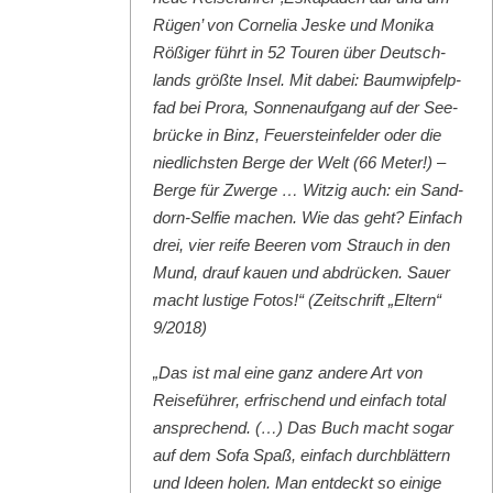
Rügen’ von Cor­nelia Jeske und Moni­ka
Rößiger führt in 52 Touren über Deutsch­
lands größte Insel. Mit dabei: Baumwipfelp­
fad bei Pro­ra, Son­nenauf­gang auf der See­
brücke in Binz, Feuer­ste­in­felder oder die
niedlich­sten Berge der Welt (66 Meter!) –
Berge für Zwerge … Witzig auch: ein Sand­
dorn-Self­ie machen. Wie das geht? Ein­fach
drei, vier reife Beeren vom Strauch in den
Mund, drauf kauen und abdrück­en. Sauer
macht lustige Fotos!“ (Zeitschrift „Eltern“
9/2018)
„Das ist mal eine ganz andere Art von
Reise­führer, erfrischend und ein­fach total
ansprechend. (…) Das Buch macht sog­ar
auf dem Sofa Spaß, ein­fach durch­blät­tern
und Ideen holen. Man ent­deckt so einige