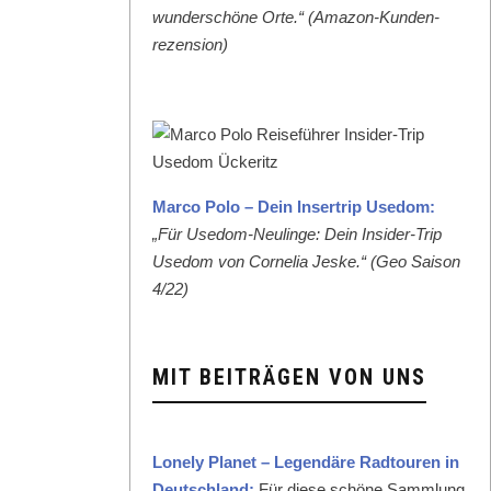
wun­der­schöne Orte.“ (Ama­zon-Kun­den­
rezen­sion)
Mar­co Polo – Dein Inser­trip Use­dom:
„Für Use­dom-Neulinge: Dein Insid­er-Trip
Use­dom von Cor­nelia Jeske.“ (Geo Sai­son
4/22)
MIT BEITRÄGEN VON UNS
Lone­ly Plan­et – Leg­endäre Rad­touren in
Deutsch­land:
Für diese schöne Samm­lung