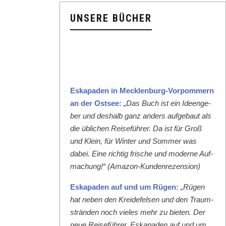
UNSERE BÜCHER
Eska­paden in Meck­len­burg-Vor­pom­mern
an der Ost­see:
„Das Buch ist ein Ideenge­
ber und deshalb ganz anders aufge­baut als
die üblichen Reise­führer. Da ist für Groß
und Klein, für Win­ter und Som­mer was
dabei. Eine richtig frische und mod­erne Auf­
machung!“ (Ama­zon-Kun­den­rezen­sion)
Eska­paden auf und um Rügen:
„Rügen
hat neben den Krei­de­felsen und den Traum­
strän­den noch vieles mehr zu bieten. Der
neue Reise­führer ‚Eska­paden auf und um