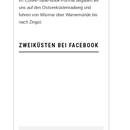
im Cof­fee-Table-Book-For­mat begaben wir
uns auf den Ost­seeküsten­rad­weg und
fuhren von Wis­mar über Warnemünde bis
nach Zingst.
ZWEIKÜSTEN BEI FACEBOOK