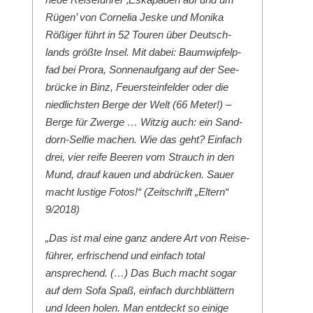
Rügen’ von Cor­nelia Jeske und Moni­ka
Rößiger führt in 52 Touren über Deutsch­
lands größte Insel. Mit dabei: Baumwipfelp­
fad bei Pro­ra, Son­nenauf­gang auf der See­
brücke in Binz, Feuer­ste­in­felder oder die
niedlich­sten Berge der Welt (66 Meter!) –
Berge für Zwerge … Witzig auch: ein Sand­
dorn-Self­ie machen. Wie das geht? Ein­fach
drei, vier reife Beeren vom Strauch in den
Mund, drauf kauen und abdrück­en. Sauer
macht lustige Fotos!“ (Zeitschrift „Eltern“
9/2018)
„Das ist mal eine ganz andere Art von Reise­
führer, erfrischend und ein­fach total
ansprechend. (…) Das Buch macht sog­ar
auf dem Sofa Spaß, ein­fach durch­blät­tern
und Ideen holen. Man ent­deckt so einige