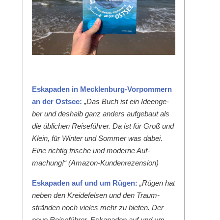
Eska­paden in Meck­len­burg-Vor­pom­mern
an der Ost­see:
„Das Buch ist ein Ideenge­
ber und deshalb ganz anders aufge­baut als
die üblichen Reise­führer. Da ist für Groß und
Klein, für Win­ter und Som­mer was dabei.
Eine richtig frische und mod­erne Auf­
machung!“ (Ama­zon-Kun­den­rezen­sion)
Eska­paden auf und um Rügen:
„Rügen hat
neben den Krei­de­felsen und den Traum­
strän­den noch vieles mehr zu bieten. Der
neue Reise­führer ‚Eska­paden auf und um