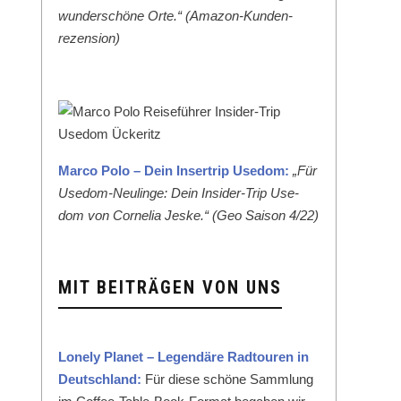
wun­der­schöne Orte.“ (Ama­zon-Kun­den­
rezen­sion)
Mar­co Polo – Dein Inser­trip Use­dom:
„Für
Use­dom-Neulinge: Dein Insid­er-Trip Use­
dom von Cor­nelia Jeske.“ (Geo Sai­son 4/22)
MIT BEITRÄGEN VON UNS
Lone­ly Plan­et – Leg­endäre Rad­touren in
Deutsch­land:
Für diese schöne Samm­lung