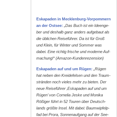
Eska­paden in Meck­len­burg-Vor­pom­mern
an der Ost­see:
„Das Buch ist ein Ideenge­
ber und deshalb ganz anders aufge­baut als
die üblichen Reise­führer. Da ist für Groß
und Klein, für Win­ter und Som­mer was
dabei. Eine richtig frische und mod­erne Auf­
machung!“ (Ama­zon-Kun­den­rezen­sion)
Eska­paden auf und um Rügen:
„Rügen
hat neben den Krei­de­felsen und den Traum­
strän­den noch vieles mehr zu bieten. Der
neue Reise­führer ‚Eska­paden auf und um
Rügen’ von Cor­nelia Jeske und Moni­ka
Rößiger führt in 52 Touren über Deutsch­
lands größte Insel. Mit dabei: Baumwipfelp­
fad bei Pro­ra, Son­nenauf­gang auf der See­