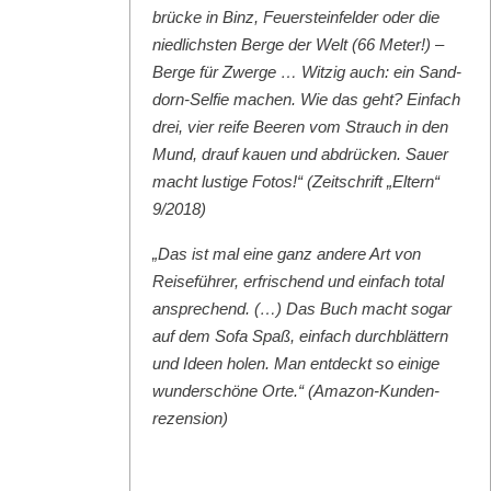
brücke in Binz, Feuer­ste­in­felder oder die
niedlich­sten Berge der Welt (66 Meter!) –
Berge für Zwerge … Witzig auch: ein Sand­
dorn-Self­ie machen. Wie das geht? Ein­fach
drei, vier reife Beeren vom Strauch in den
Mund, drauf kauen und abdrück­en. Sauer
macht lustige Fotos!“ (Zeitschrift „Eltern“
9/2018)
„Das ist mal eine ganz andere Art von
Reise­führer, erfrischend und ein­fach total
ansprechend. (…) Das Buch macht sog­ar
auf dem Sofa Spaß, ein­fach durch­blät­tern
und Ideen holen. Man ent­deckt so einige
wun­der­schöne Orte.“ (Ama­zon-Kun­den­
rezen­sion)