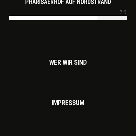
PHARISÄERHOF AUF NORDSTRAND
7.5
WER WIR SIND
IMPRES­SUM