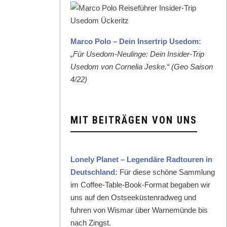
Mar­co Polo – Dein Inser­trip Use­dom:
„Für Use­dom-Neulinge: Dein Insid­er-Trip
Use­dom von Cor­nelia Jeske.“ (Geo Sai­son
4/22)
MIT BEITRÄGEN VON UNS
Lone­ly Plan­et – Leg­endäre Rad­touren in
Deutsch­land:
Für diese schöne Samm­lung
im Cof­fee-Table-Book-For­mat begaben wir
uns auf den Ost­seeküsten­rad­weg und
fuhren von Wis­mar über Warnemünde bis
nach Zingst.